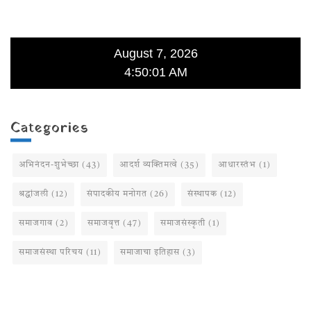
August 7, 2026
4:50:01 AM
Categories
अभिनंदन-शुभेच्छा
(43)
आदर्श व्यक्तिमत्वे
(35)
आधारस्तंभ
(1)
श्रद्धांजली
(12)
संपादकीय मनोगत
(26)
संस्थापक
(12)
समाजगाव
(2)
समाजवृत्त
(47)
समाजसंस्कृती
(1)
समाजसंस्था परिचय
(11)
समाजाचा इतिहास
(3)