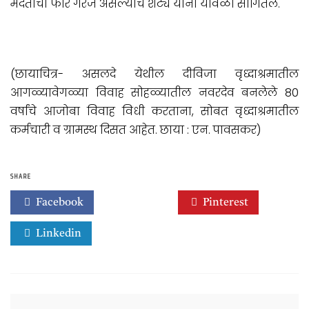
मदतीची फार गरज असल्याचे शेट्ये यांनी यावेळी सांगितले.
(छायाचित्र- असलदे येथील दीविजा वृध्दाश्रमातील
आगळ्यावेगळ्या विवाह सोहळ्यातील नवरदेव बनलेले 80
वर्षांचे आजोबा विवाह विधी करताना, सोबत वृध्दाश्रमातील
कर्मचारी व ग्रामस्थ दिसत आहेत. छाया : एन. पावसकर)
SHARE
Facebook
Twitter
Pinterest
Linkedin