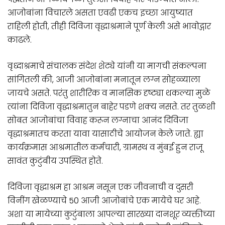
आजोबांना विचारले असता एवढी एकच इच्छा आयुष्यात
राहिली होती, तीही दिविजा वृद्धाश्रमाने पूर्ण केली असे भावोद्गार
काढले.
वृध्दाश्रमाचे संचालक संदेश शेट्ये यांनी या मागची संकल्पना
सांगितली की, आजी आजोबांना मनातून लग्न सोहळ्याला
जायचे असते. परंतु शारीरिक व मानसिक दृष्ट्या थकल्या मुळे
त्यांना दिविजा वृद्धाश्रमातुन बाहेर पडणे शक्य नसते. तर तुळशी
सोबत आजोबांचा विवाह करून लग्नाचा आनंद दिविजा
वृद्धाश्रमातच करता यावा यासाठीचे आयोजन केले जाते. ह्या
कार्यक्रमास आश्रमातील कर्मचारी, ग्रामस्थ व मुंबई हुन राजू
सावंत कुटुंबीय उपस्थित होते.
दिविजा वृद्धाश्रम हा आश्रम नसून एक जीवनाची व दुसरी
विनींग खेळण्याचे 50 आजी आजोबांचे एक मायेचे घर आहे.
अशा या मायेच्या कुटुंबाला आपल्या सारख्या दानशूर व्यक्तीच्या