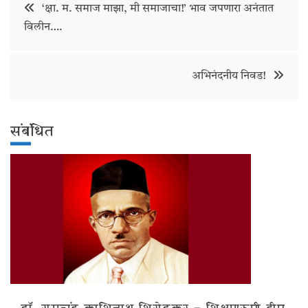
Post
‘क्षा. म. समाज माझा, मी समाजाचा!’ भाव जपणारा अनंतात
विलीन….
navigation
अभिनंदनीय निवड!
संबंधित