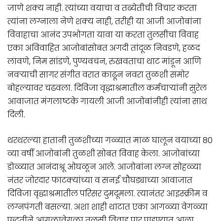
जाणे शक्य नाही. त्यांच्या वयाचा व तब्येतीची विचार करता
त्यांना लग्नाला नेणे शक्य नाही, तरीही या आजी आजोबांना
विवाहाचा आनंद उपभोगता यावा या करता तुलसीचा विवाह
एका अविवाहित आजोबांसोबत अगदी तांदूळ निवडणे, हळद
लावणे, निम सांडणे, पुण्यवचन, रुखवताचा थाट मांडून आणि
नवऱ्याची सागर संगीत वरात काढून नवरा तुळशी समोर
बोहल्यावर चढवला. दिविजा वृद्धाश्रमातील कर्मचाऱ्यांनी सुरेल
आवाजात मंगलाष्टके गायली आजी आजोबांनीही त्यांना साथ
दिली.
थरथरल्या हातानी तुळशीच्या गळ्यात माळ घालून वयाच्या 80
व्या वर्षी आजोबांनी तुळशी सोबत विवाह केला. आजोबांच्या
डोळ्यात आनंदाश्रू ओघळून आले. आजोबांना लग्न सोहळ्या
नंतर जोरदार फाटक्यांच्या व सनई चौघड्याच्या आवाजात
दिविजा वृद्धाश्रमातील परिसर दुमदूमला. त्यानंतर आइस्क्रीम व
लग्नपंगती बसल्या. अशा शाही थाटात एका आगळ्या वेगळ्या
पद्धतीने आगळावेगळा तुलसी विवाह पार पाडण्यात आला.