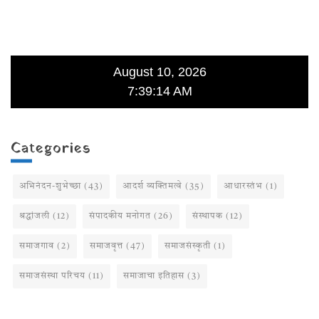
August 10, 2026
7:39:15 AM
Categories
अभिनंदन-शुभेच्छा
(43)
आदर्श व्यक्तिमत्वे
(35)
आधारस्तंभ
(1)
श्रद्धांजली
(12)
संपादकीय मनोगत
(26)
संस्थापक
(12)
समाजगाव
(2)
समाजवृत्त
(47)
समाजसंस्कृती
(1)
समाजसंस्था परिचय
(11)
समाजाचा इतिहास
(3)