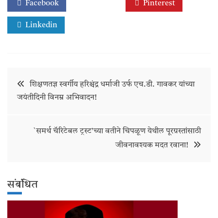
Facebook
Twitter
Pinterest
Linkedin
Post
शिक्षणतज्ञ स्वर्गीय हरिश्चंद्र धर्माजी उर्फ एच.डी. गावकर यांच्या
जयंतीदिनी विनम्र अभिवादन!
navigation
`समर्थ चॅरिटेबल ट्रस्ट’च्या वतीने चिपळूण येथील पूरग्रस्तांसाठी
जीवनावश्यक मदत रवाना!
संबंधित