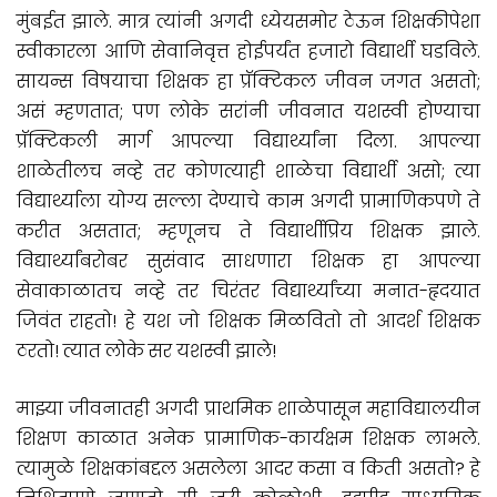
मुंबईत झाले. मात्र त्यांनी अगदी ध्येयसमोर ठेऊन शिक्षकीपेशा
स्वीकारला आणि सेवानिवृत्त होईपर्यंत हजारो विद्यार्थी घडविले.
सायन्स विषयाचा शिक्षक हा प्रॅक्टिकल जीवन जगत असतो;
असं म्हणतात; पण लोके सरांनी जीवनात यशस्वी होण्याचा
प्रॅक्टिकली मार्ग आपल्या विद्यार्थ्यांना दिला. आपल्या
शाळेतीलच नव्हे तर कोणत्याही शाळेचा विद्यार्थी असो; त्या
विद्यार्थ्याला योग्य सल्ला देण्याचे काम अगदी प्रामाणिकपणे ते
करीत असतात; म्हणूनच ते विद्यार्थीप्रिय शिक्षक झाले.
विद्यार्थ्यांबरोबर सुसंवाद साधणारा शिक्षक हा आपल्या
सेवाकाळातच नव्हे तर चिरंतर विद्यार्थ्यांच्या मनात-हृदयात
जिवंत राहतो! हे यश जो शिक्षक मिळवितो तो आदर्श शिक्षक
ठरतो! त्यात लोके सर यशस्वी झाले!
माझ्या जीवनातही अगदी प्राथमिक शाळेपासून महाविद्यालयीन
शिक्षण काळात अनेक प्रामाणिक-कार्यक्षम शिक्षक लाभले.
त्यामुळे शिक्षकांबद्दल असलेला आदर कसा व किती असतो? हे