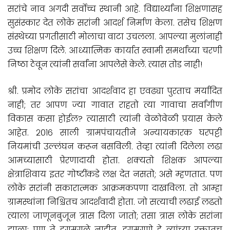
सरांचे नाव अगदी सर्वोच्च स्थानी आहे. विद्यार्थ्यांना शिक्षणासह
सुसंस्कार देत लोके सरांनी आदर्श निर्माण केला. तसेच शिक्षण
संस्थेच्या प्रगतीसाठी मोलाचा वाटा उचलला. आपल्या मुलांनाही
उच्च शिक्षण दिले. आध्यात्मिक कार्यात स्वामी समर्थांच्या चरणी
निष्ठा ठेवून त्यांनी सर्वांना आपलेसे केले. त्यास तोड नाही!
श्री. प्रमोद लोके सरांचा आदर्शवाद हा एवढ्या पुरताच मर्यादित
नाही; तर आपण ज्या गावात राहतो त्या गावाचा सर्वांगीण
विकास कसा होईल? त्यासाठी त्यांनी वेळोवेळी प्रयास केले
आहेत. २०१६ साली ग्रामपंचायतीने अन्यायकारक घरपट्टी
नियमांची उल्लंघन करून बसविली. तेव्हा त्यांनी दिलेला लढा
आमच्यासाठी प्रेरणादायी होता. शक्यतो शिक्षक आपल्या
क्षेत्राशिवाय इतर गोष्टींकडे लक्ष देत नसतो; असे म्हणतात. पण
लोके सरांनी सकारात्मक आक्रमकपणा दाखविला. तो आम्हा
ग्रामस्थांना निश्चितच आदर्शवादी होता. जो सत्याची लढाई लढतो
त्याला जाणूनबुजून त्रास दिला जातो; तसा त्रास लोके सरांना
झाला; पण ते डगमगले नाहीत. डगमगणे हे त्यांच्या रक्तातच