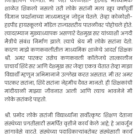
निश्चितपणे जाणतो. मी जरी कोळोशी- हडपीड माध्यमिक
शाळेत शिकलो नसलो तरी लोके सरांनी मला खूप वर्षांपूर्वी
विज्ञान प्रदर्शनाच्या माध्यमातून जोडून घेतले. तेव्हा कोळोशी-
हडपीड हायस्कूलचे मॉडेल राज्यस्तरीय पातळीवर पोहोचले होते.
त्यादरम्यान मुख्याध्यापक असणारे देशमुख सर यांच्याशी अगदी
मैत्रीचे संबंध निर्माण झाले. त्याचे श्रेय मी लोके सरांना देतो.
कारण माझे कणकवलीतील माध्यमिक शाळेचे आदर्श शिक्षक
श्री. अमर पारकर तसेच कणकवली कॉलेजचे तात्कालीन
प्राचार्य शिंदे सर आणि देशमुख सर जेव्हा एकत्र येतात तेव्हा माझा
विद्यार्थी म्हणून अभिमानाने उल्लेख करत असतात. मी तर अमर
पारकर सरांना, शिंदे सरांना नेहमीच दैवत मानतो. ही शिक्षकांची
मांदीयाळी माझ्या जीवनात आली आणि त्याच भावनेने मी
लोके सरांकडे पाहतो.
श्री. प्रमोद लोके सरांनी विद्यार्थ्यांना सर्वोत्कृष्ट शिक्षण देताना
संस्थेच्या प्रगतीसाठी समर्पित वृत्तीने कार्य केले आहे; हे आवर्जून
सांगावेसे वाटते. संस्थेच्या पदाधिकाऱ्यांबरोबर संस्थेसाठी कार्य