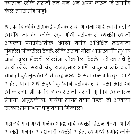
करताना लोके सरांनी तन-मन-धन अर्पण करून जे समर्पण
केले; त्यास तोड नाही!
श्री. प्रमोद लोके सरांकडे परोपकाराची भावना आहे. त्यांचे वडील
स्वर्गीय नामदेव लोके खूप मोठी परोपकारी व्यक्ती! त्यांनी
आपल्या पंचक्रोशीतील शेकडो गरीब अशिक्षित तरुणांना
मुंबईला नोकरीला ठेवले. लोके सरांचा मोठा भाऊ स्वर्गीय सुभाष
यांनी सुद्धा शेकडो लोकांना नोकरीला ठेवले. परोपकाराचे हे
कार्य लोके सरांचे बंधू राजकुमार आणि बाबुराव उर्फ दाजी
यांनीही पुढे सुरू ठेवले. ते नेव्हीमध्ये देशसेवा करून निवृत्त झाले
आहेत. याचा अर्थ संपूर्ण कुटुंबाने परोपकाराचा वसा स्वतःहून
स्वीकारला. श्री. प्रमोद लोके सरांनी गुरूची भूमिका स्वीकारून
प्रेमाचा, आपुलकीचा, मायेचा सागर तयार केला; तो आजच्या
सत्कार समारंभास पाहावयास मिळाला!
असलदे गावामध्ये अनेक आदर्शवादी व्यक्ती होऊन गेल्या आणि
आजही अनेक आदर्शवादी व्यक्ती आहेत. त्यामध्ये प्रमोद लोके