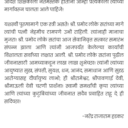
आदर्श शिक्षकाला नतमस्तक होताना आम्हा प्रत्येकाला त्यांच्या
मार्गावरून चालता आले पाहिजे!
यशस्वी पुरुषामागे एक स्त्री असते! श्री. प्रमोद लोके सरांच्या मागे
त्यांची पत्नी नेहमीच ठामपणे उभी राहिली. त्यांनाही मानाचा
मुजरा! श्री. प्रमोद लोके सरांचा आज सेवानिवृत्त सत्कार समारंभ
संपन्न झाला आणि त्यांनी आजपर्यंत केलेल्या कार्याची
विशालता सर्वांच्या लक्षात आली. श्री. प्रमोद लोके सरांना पुढील
जीवनासाठी आमच्याकडून लाख लाख शुभेच्छा! त्यांनी त्यांच्या
आयुष्यात सुख, संपत्ती, सुयश, धन, आनंद, समाधान आणि सुदृढ
आरोग्यासह दीर्घायुष्य लाभो; ही श्रीरामेश्वर, श्रीपावणाई देवी,
श्रीमाऊली देवी चरणी प्रार्थना! स्वामी समर्थांची कृपा त्यांच्या
आणि त्यांच्या कुटुंबियांच्या जीवनात सदैव प्रवाहित राहू दे; ही
सदिच्छा!
-नरेंद्र राजाराम हडकर