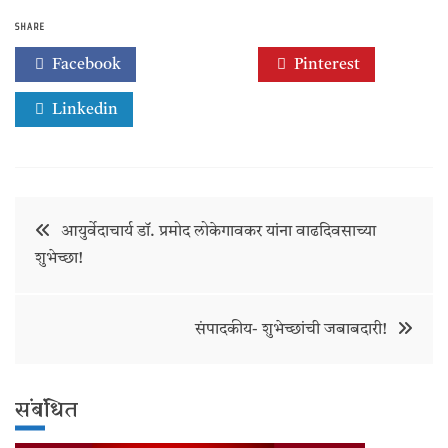
SHARE
Facebook
Twitter
Pinterest
Linkedin
Post
आयुर्वेदाचार्य डॉ. प्रमोद लोकेगावकर यांना वाढदिवसाच्या
शुभेच्छा!
navigation
संपादकीय- शुभेच्छांची जबाबदारी!
संबंधित