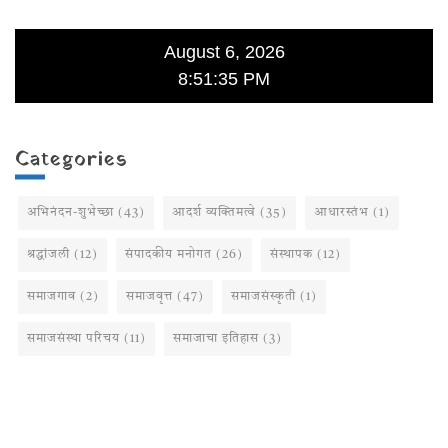
August 6, 2026
8:51:35 PM
Categories
अभिनंदन-शुभेच्छा
(43)
आदर्श व्यक्तिमत्वे
(35)
आधारस्तंभ
(1)
श्रद्धांजली
(12)
संपादकीय मनोगत
(26)
संस्थापक
(12)
समाजगाव
(2)
समाजवृत्त
(47)
समाजसंस्कृती
(1)
समाजसंस्था परिचय
(11)
समाजाचा इतिहास
(3)