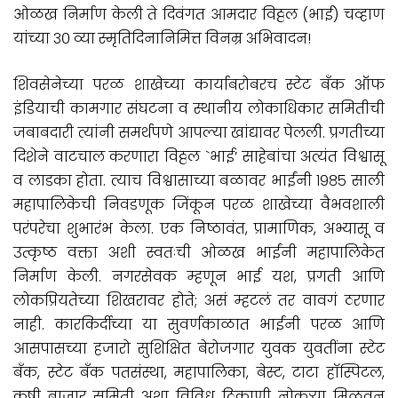
ओळख निर्माण केली ते दिवंगत आमदार विठ्ठल (भाई) चव्हाण
यांच्या ३० व्या स्मृतिदिनानिमित्त विनम्र अभिवादन!
शिवसेनेच्या परळ शाखेच्या कार्याबरोबरच स्टेट बँक ऑफ
इंडियाची कामगार संघटना व स्थानीय लोकाधिकार समितीची
जबाबदारी त्यांनी समर्थपणे आपल्या खांद्यावर पेलली. प्रगतीच्या
दिशेने वाटचाल करणारा विठ्ठल `भाई’ साहेबांचा अत्यंत विश्वासू
व लाडका होता. त्याच विश्वासाच्या बळावर भाईंनी १९८५ साली
महापालिकेची निवडणूक जिंकून परळ शाखेच्या वैभवशाली
परंपरेचा शुभारंभ केला. एक निष्ठावंत, प्रामाणिक, अभ्यासू व
उत्कृष्ठ वक्ता अशी स्वतःची ओळख भाईंनी महापालिकेत
निर्माण केली. नगरसेवक म्हणून भाई यश, प्रगती आणि
लोकप्रियतेच्या शिखरावर होते; असं म्हटलं तर वावगं ठरणार
नाही. कारकिर्दीच्या या सुवर्णकाळात भाईंनी परळ आणि
आसपासच्या हजारो सुशिक्षित बेरोजगार युवक युवतींना स्टेट
बँक, स्टेट बँक पतसंस्था, महापालिका, बेस्ट, टाटा हॉस्पिटल,
कृषी बाजार समिती अशा विविध ठिकाणी नोकऱ्या मिळवून