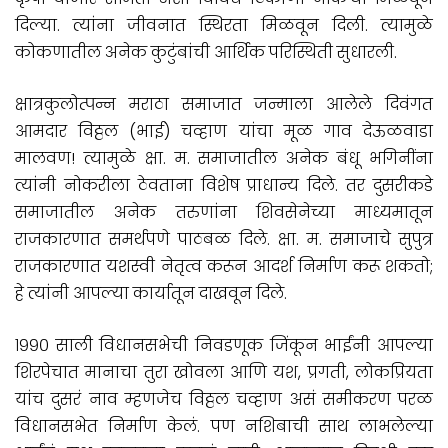
दिल्या. त्यांना जीवनात स्थिरता मिळवून दिली. त्यामुळे
कोकणातील अनेक कुटुंबांची आर्थिक परिस्थिती सुधारली.
क्षात्रकुलोत्पन्न मराठा समाजात जन्माला आलेले दिवंगत
आमदार विठ्ठल (भाई) चव्हाण यांचा मूळ गाव देऊळवाडा
मालवण! त्यामुळे क्षा. म. समाजातील अनेक बंधू भगिनींना
त्यांनी नोकरीला ठेवताना विशेष प्राधान्य दिले. तर दुसरीकडे
समाजातील अनेक तरुणांना शिवसेनेच्या माध्यमातून
राजकारणात समर्थपणे पाठबळ दिले. क्षा. म. समाजाचे सुपुत्र
राजकारणात यशस्वी नेतृत्व करून आदर्श निर्माण करू शकतो;
हे त्यांनी आपल्या कार्यातून दाखवून दिले.
१९९० साली विधानसभेची निवडणूक जिंकून भाईंनी आपल्या
शिरपेचात मानाचा तुरा खोवला आणि यश, प्रगती, लोकप्रियता
यांच दुसरं नाव म्हणजेच विठ्ठल चव्हाण असं समीकरण परळ
विधानसभेत निर्माण केलं. पण नशिबाची साथ लाभलेल्या