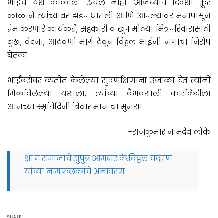
भाईंचं यश काळाला रुचलं नाही. आजच्याच दिवशी क्रूर
काळाने त्यांच्यावर झडप घातली आणि आपल्यावर मनापासून
प्रेम करणारे कार्यकर्ते, सहकारी व खुप मोठया मित्रपरिवारासाठी
दुःख, वेदना, आठवणी मागे ठेवून विठ्ठल भाईंनी जगाचा निरोप
घेतला.
भाईंबरोबर व्यतीत केलेल्या सुवर्णाक्षणांना उजाळा देत त्यांनी
मिळविलेल्या यशाला, त्यांच्या वैभवशाली कारकिर्दीला
आजच्या स्मृतिदिनी त्रिवार मानाचा मुजरा!
-राजकुमार नामदेव लोके
क्षा.म.समाजाचे सुपुत्र आमदार कै.विठ्ठल चव्हाण
यांच्या नामफलकाचे अनावरण
SHARE