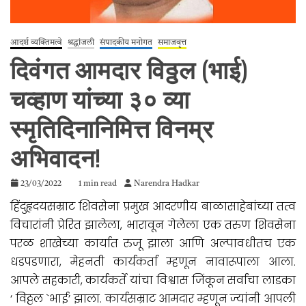
आदर्श व्यक्तिमत्वे
श्रद्धांजली
संपादकीय मनोगत
समाजवृत्त
दिवंगत आमदार विठ्ठल (भाई)
चव्हाण यांच्या ३० व्या
स्मृतिदिनानिमित्त विनम्र
अभिवादन!
23/03/2022
1 min read
Narendra Hadkar
हिंदुहृदयसम्राट शिवसेना प्रमुख आदरणीय बाळासाहेबांच्या तत्व
विचारांनी प्रेरित झालेला, भारावून गेलेला एक तरुण शिवसेना
परळ शाखेच्या कार्यात रुजू झाला आणि अल्पावधीतच एक
धडपडणारा, मेहनती कार्यकर्ता म्हणून नावारूपाला आला.
आपले सहकारी, कार्यकर्ते यांचा विश्वास जिंकून सर्वांचा लाडका
‘ विठ्ठल `भाई’ झाला. कार्यसम्राट आमदार म्हणून ज्यांनी आपली