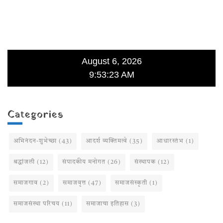
August 6, 2026
9:53:23 AM
Categories
अभिनंदन-शुभेच्छा
(43)
आदर्श व्यक्तिमत्वे
(35)
आधारस्तंभ
(1)
श्रद्धांजली
(12)
संपादकीय मनोगत
(26)
संस्थापक
(12)
समाजगाव
(2)
समाजवृत्त
(47)
समाजसंस्कृती
(1)
समाजसंस्था परिचय
(11)
समाजाचा इतिहास
(3)