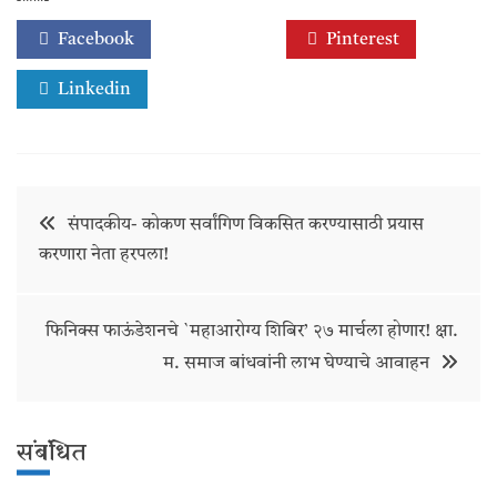
Facebook
Twitter
Pinterest
Linkedin
Post
संपादकीय- कोकण सर्वांगिण विकसित करण्यासाठी प्रयास
करणारा नेता हरपला!
navigation
फिनिक्स फाऊंडेशनचे `महाआरोग्य शिबिर’ २७ मार्चला होणार! क्षा.
म. समाज बांधवांनी लाभ घेण्याचे आवाहन
संबंधित